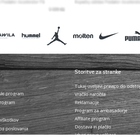
Storitve za stranke
Tukaj uveljavi pravico do ods
ki program
Vračilo naročila
program
Reklamacije
Program za ambasadorje
Affiliate program
piškotkov
Dostava in plačilo
oji poslovanja
Izberi pravo velikost