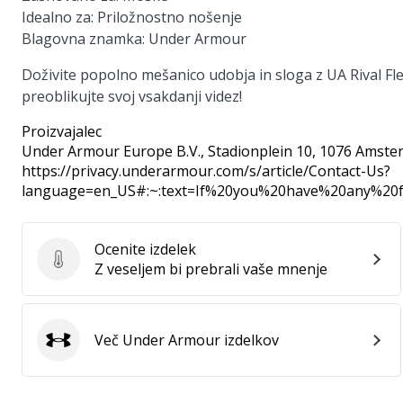
Idealno za:
Priložnostno nošenje
Blagovna znamka:
Under Armour
Doživite popolno mešanico udobja in sloga z UA Rival Fle
preoblikujte svoj vsakdanji videz!
Proizvajalec
Under Armour Europe B.V.
, Stadionplein 10, 1076 Amste
https://privacy.underarmour.com/s/article/Contact-Us?
language=en_US#:~:text=If%20you%20have%20any%2
Ocenite izdelek
Ocenite izdelek
Z veseljem bi prebrali vaše mnenje
Več Under Armour izdelkov
Under Armour