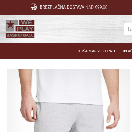
BREZPLAČNA DOSTAVA
NAD €99,00
WePlayBasketball.si
KOŠARKARSKI COPATI
OBLAČ