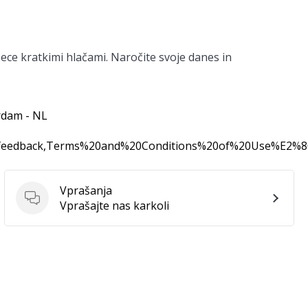
ece kratkimi hlačami. Naročite svoje danes in
rdam - NL
0feedback,Terms%20and%20Conditions%20of%20Use%E2%
Vprašanja
Vprašanja
Vprašajte nas karkoli