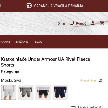
A
GARANCIJA VRAČILA DENARJA
O nas
Pomoč
Uporabnik
košari
ZNAMKE
ZNIŽANJE
BLOG
Kratke hlače Under Armour UA Rival Fleece
Shorts
Kategorija:
Ocena izdelka
Moški,
Siva
(2)
Tabela velikosti