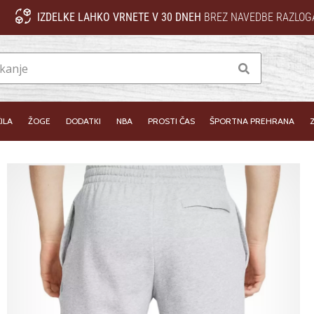
IZDELKE LAHKO VRNETE V 30 DNEH
BREZ NAVEDBE RAZLOG
Iskanje
ILA
ŽOGE
DODATKI
NBA
PROSTI ČAS
ŠPORTNA PREHRANA