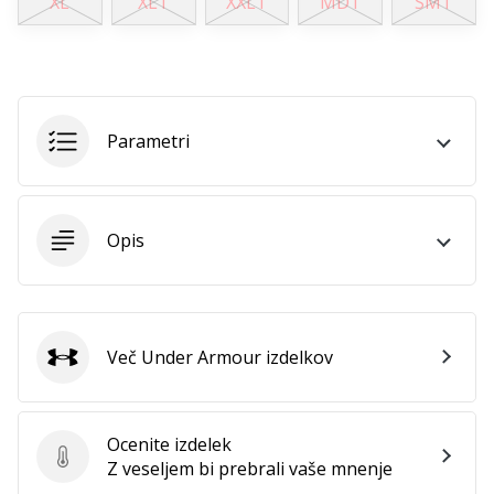
XL
XLT
XXLT
MDT
SMT
Parametri
Opis
Več Under Armour izdelkov
Under Armour
Ocenite izdelek
Ocenite izdelek
Z veseljem bi prebrali vaše mnenje