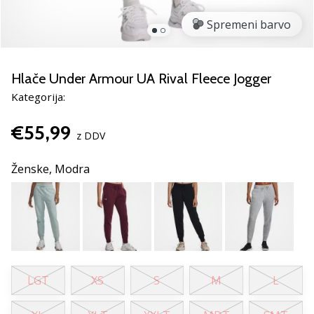
smo
mi?
Spremeni barvo
Pridruži
se
nam
Hlače Under Armour UA Rival Fleece Jogger
kot
Kategorija:
brend
ambasador/ka.
€55,99
z DDV
Ženske,
Modra
Prikaži
vse
članke
LGT
XS
S
M
L