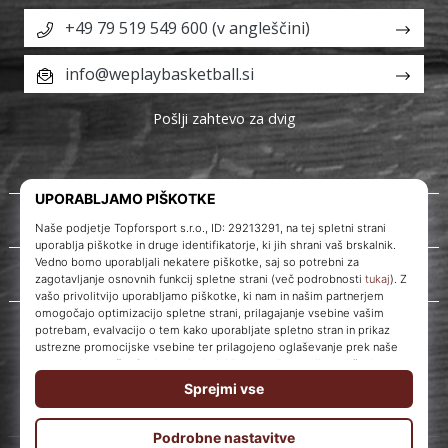
+49 79 519 549 600 (v angleščini)
info@weplaybasketball.si
Pošlji zahtevo za dvig
O nas
Storitve za stranke
WePlayBasketball.si