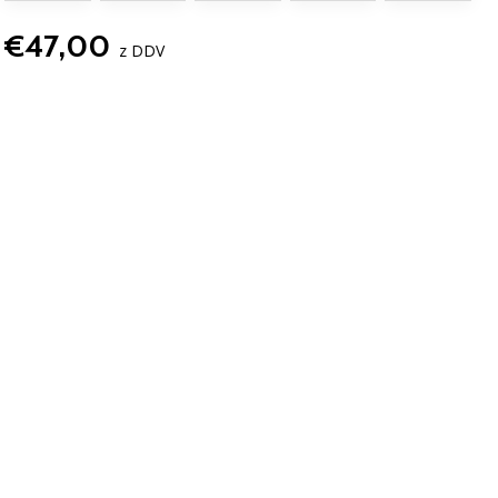
€47,00
z DDV