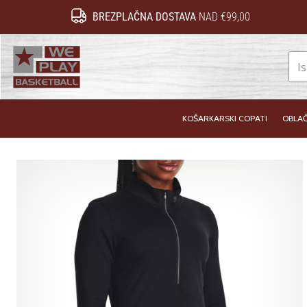
BREZPLAČNA DOSTAVA
NAD €99,00
WePlayBasketball.si
KOŠARKARSKI COPATI
OBLAČ