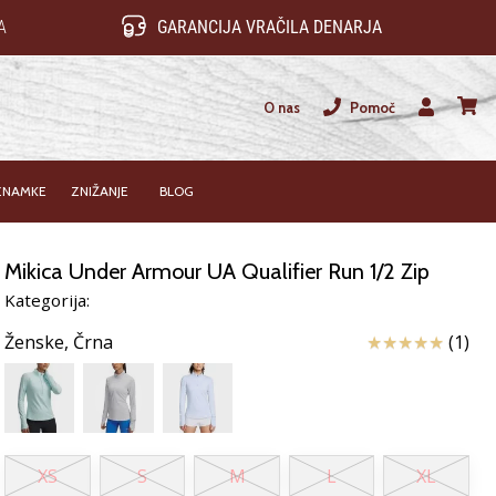
A
GARANCIJA VRAČILA DENARJA
O nas
Pomoč
Uporabnik
košari
ZNAMKE
ZNIŽANJE
BLOG
Mikica Under Armour UA Qualifier Run 1/2 Zip
Kategorija:
Ocena izdelka
Ženske,
Črna
(1)
XS
S
M
L
XL