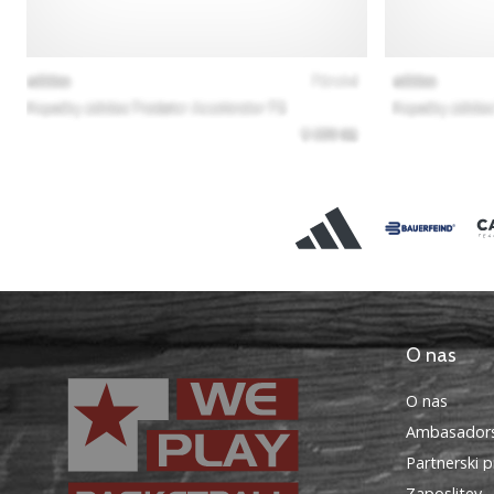
O nas
O nas
Ambasadors
Partnerski 
Zaposlitev