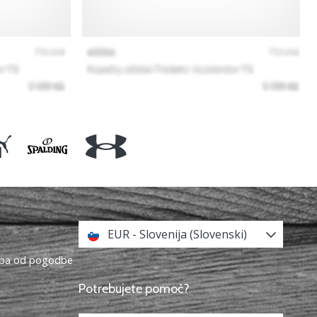
EUR - Slovenija (Slovenski)
topa od pogodbe
Potrebujete pomoč?