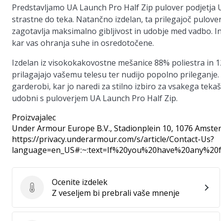
Predstavljamo
UA Launch Pro Half Zip
pulover podjetja 
strastne do teka. Natančno izdelan, ta prilegajoč pulove
zagotavlja maksimalno gibljivost in udobje med vadbo. In
kar vas ohranja suhe in osredotočene.
Izdelan iz visokokakovostne mešanice 88% poliestra in 12
prilagajajo vašemu telesu ter nudijo popolno prileganje
garderobi, kar jo naredi za stilno izbiro za vsakega tek
udobni s puloverjem UA Launch Pro Half Zip.
Proizvajalec
Under Armour Europe B.V.
, Stadionplein 10, 1076 Amste
https://privacy.underarmour.com/s/article/Contact-Us?
language=en_US#:~:text=If%20you%20have%20any%2
Ocenite izdelek
Ocenite izdelek
Z veseljem bi prebrali vaše mnenje