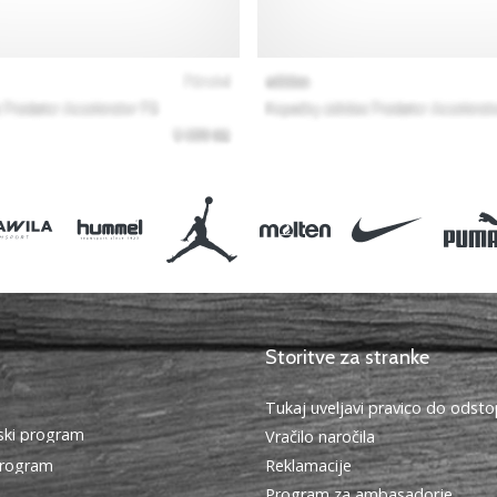
Storitve za stranke
Tukaj uveljavi pravico do ods
ki program
Vračilo naročila
program
Reklamacije
Program za ambasadorje