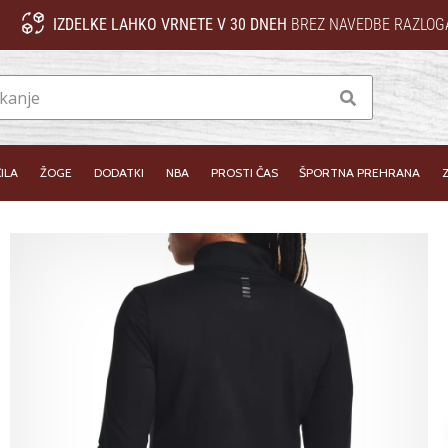
IZDELKE LAHKO VRNETE V 30 DNEH
BREZ NAVEDBE RAZLOG
Iskanje
ILA
ŽOGE
DODATKI
NBA
PROSTI ČAS
ŠPORTNA PREHRANA