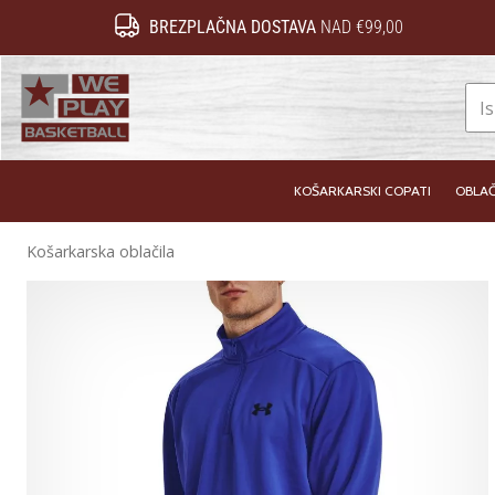
BREZPLAČNA DOSTAVA
NAD €99,00
WePlayBasketball.si
KOŠARKARSKI COPATI
OBLAČ
Košarkarska oblačila