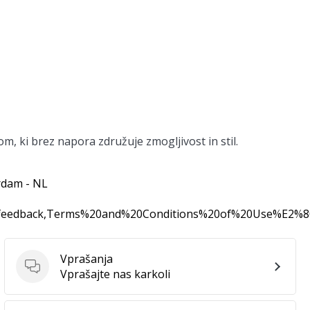
m, ki brez napora združuje zmogljivost in stil.
rdam - NL
0feedback,Terms%20and%20Conditions%20of%20Use%E2%
Vprašanja
Vprašanja
Vprašajte nas karkoli