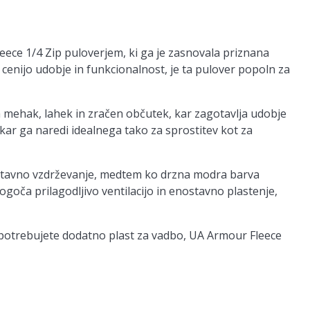
eece 1/4 Zip puloverjem, ki ga je zasnovala priznana
nijo udobje in funkcionalnost, je ta pulover popoln za
 mehak, lahek in zračen občutek, kar zagotavlja udobje
ar ga naredi idealnega tako za sprostitev kot za
nostavno vzdrževanje, medtem ko drzna modra barva
ogoča prilagodljivo ventilacijo in enostavno plastenje,
li potrebujete dodatno plast za vadbo, UA Armour Fleece