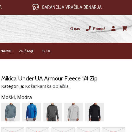
A
GARANCIJA VRAČILA DENARJA
O nas
Pomoč
Uporabnik
košari
ZNAMKE
ZNIŽANJE
BLOG
Mikica Under UA Armour Fleece 1/4 Zip
Kategorija:
Košarkarska oblačila
Moški,
Modra