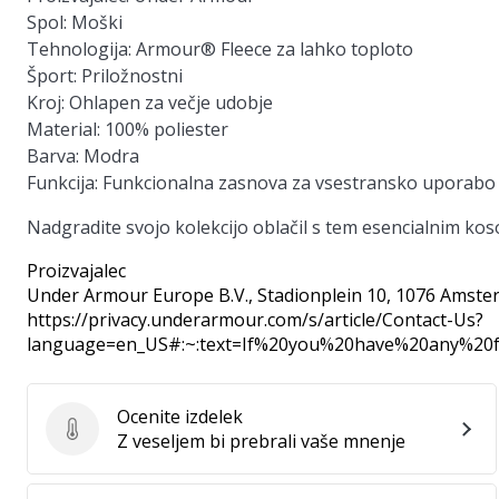
Spol:
Moški
Tehnologija:
Armour® Fleece za lahko toploto
Šport:
Priložnostni
Kroj:
Ohlapen za večje udobje
Material:
100% poliester
Barva:
Modra
Funkcija:
Funkcionalna zasnova za vsestransko uporabo
Nadgradite svojo kolekcijo oblačil s tem esencialnim koso
Proizvajalec
Under Armour Europe B.V.
, Stadionplein 10, 1076 Amste
https://privacy.underarmour.com/s/article/Contact-Us?
language=en_US#:~:text=If%20you%20have%20any%2
Ocenite izdelek
Ocenite izdelek
Z veseljem bi prebrali vaše mnenje