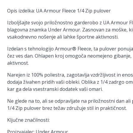
Opis izdelka: UA Armour Fleece 1/4 Zip pulover
Izboljšajte svojo priložnostno garderobo z UA Armour Fl
blagovna znamka Under Armour. Zasnovan za moške, ki ce
vsakodnevno nošenje ali lahke športne aktivnosti.
Izdelan s tehnologijo Armour® Fleece, ta pulover ponuja
čez ves dan. Ohlapen kroj omogoča neomejeno gibanje, k
aktivnost.
Narejen iz 100% poliestra, zagotavlja vzdržljivost in e
dodaja živahen pridih vaši obleki. Oblika z 1/4 zadrgo om
kar ga dela vsestranski dodatek vaši omari.
Ne glede na to, ali se odpravljate na priložnostni dan a
1/4 Zip pulover brez težav združuje stil in praktičnost.
Ključne značilnosti:
Proizvajalec:
Under Armour