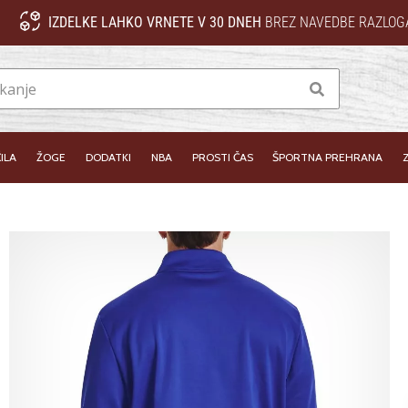
IZDELKE LAHKO VRNETE V 30 DNEH
BREZ NAVEDBE RAZLOG
Iskanje
ILA
ŽOGE
DODATKI
NBA
PROSTI ČAS
ŠPORTNA PREHRANA