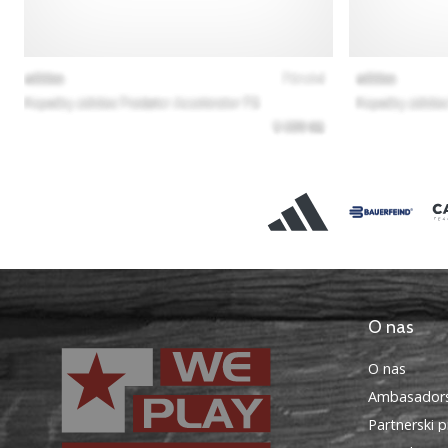
O nas
O nas
Ambasadors
Partnerski 