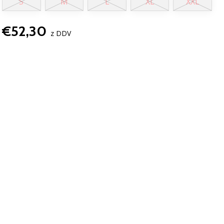
S
M
L
XL
XXL
€52,30
z DDV