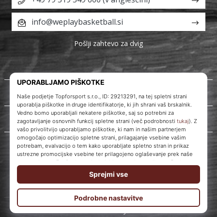
info@weplaybasketball.si
Pošlji zahtevo za dvig
O nas
Storitve za stranke
WePlayBasketball.si
© 2010 – 2026
WePlayBasketball.si