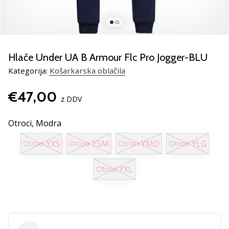
smo
mi?
Pridruži
se
nam
Hlače Under UA B Armour Flc Pro Jogger-BLU
kot
Kategorija:
Košarkarska oblačila
brend
ambasador/ka.
€47,00
z DDV
Otroci,
Modra
Prikaži
vse
YXS
YSM
YMD
YLG
Otroci
Otroci
Otroci
Otroci
članke
YXL
Otroci