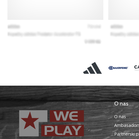
O nas
O nas
Ambasadors
Partnerski 