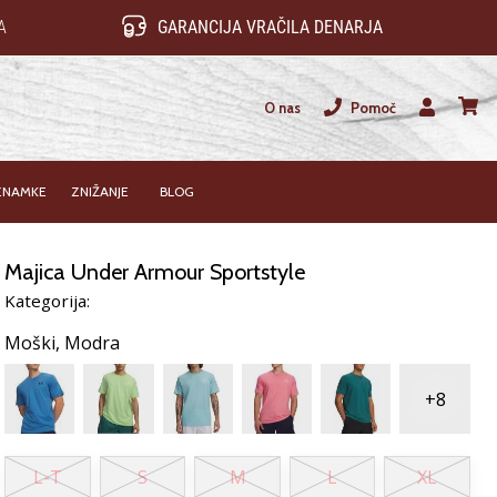
A
GARANCIJA VRAČILA DENARJA
O nas
Pomoč
Uporabnik
košari
ZNAMKE
ZNIŽANJE
BLOG
Majica Under Armour Sportstyle
Kategorija:
Moški,
Modra
+8
L-T
S
M
L
XL