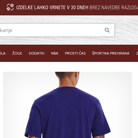
IZDELKE LAHKO VRNETE V 30 DNEH
BREZ NAVEDBE RAZLOG
Iskanje
ILA
ŽOGE
DODATKI
NBA
PROSTI ČAS
ŠPORTNA PREHRANA