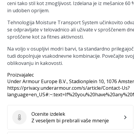
ceni tako stil kot zmogljivost. Izdelana je iz mešanice 6
in udoben oprijem.
Tehnologija Moisture Transport System učinkovito odvaja 
se odpravljate v telovadnico ali uživate v sproščenem d
sproščene kot za fitnes aktivnosti.
Na voljo v osupljivi modri barvi, ta standardno prilegaj
tudi dopolnjuje vsakodnevne kombinacije. Povečajte svo
oblikovanju in kakovosti.
Proizvajalec
Under Armour Europe B.V.
, Stadionplein 10, 1076 Amste
https://privacy.underarmour.com/s/article/Contact-Us?
language=en_US#:~:text=If%20you%20have%20any%2
Ocenite izdelek
Ocenite izdelek
Z veseljem bi prebrali vaše mnenje