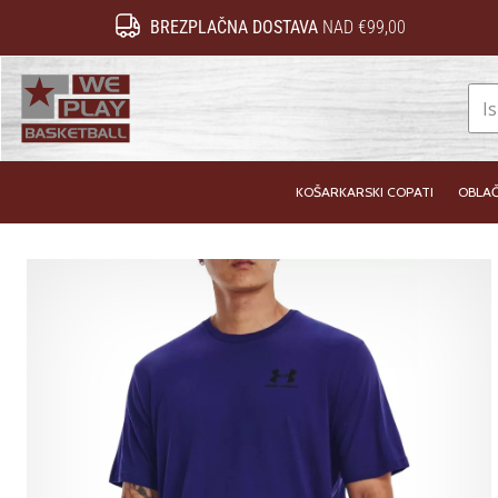
BREZPLAČNA DOSTAVA
NAD €99,00
WePlayBasketball.si
KOŠARKARSKI COPATI
OBLAČ