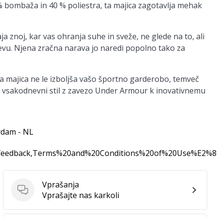
0 % bombaža in 40 % poliestra, ta majica zagotavlja mehak
znoj, kar vas ohranja suhe in sveže, ne glede na to, ali
nevu. Njena zračna narava jo naredi popolno tako za
oča majica ne le izboljša vašo športno garderobo, temveč
j vsakodnevni stil z zavezo Under Armour k inovativnemu
rdam - NL
0feedback,Terms%20and%20Conditions%20of%20Use%E2%
Vprašanja
Vprašanja
Vprašajte nas karkoli