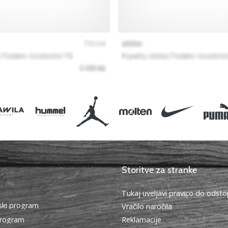
Storitve za stranke
Tukaj uveljavi pravico do ods
ki program
Vračilo naročila
program
Reklamacije