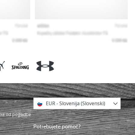
EUR - Slovenija (Slovenski)
topa od pogodbe
Potrebujete pomoč?