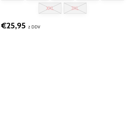
XXL
3XL
€25,95
z DDV