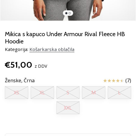
smo
mi?
Pridruži
se
nam
Mikica s kapuco Under Armour Rival Fleece HB
kot
Hoodie
brend
Kategorija:
Košarkarska oblačila
ambasador/ka.
€51,00
z DDV
Prikaži
Ocena izdelka
Ženske,
Črna
(7)
vse
članke
XS
XL
S
M
L
XXL