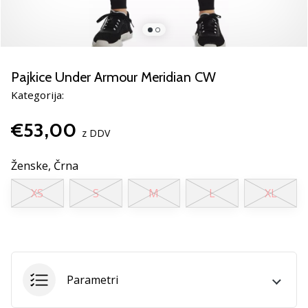
smo
mi?
Pridruži
se
nam
Pajkice Under Armour Meridian CW
kot
Kategorija:
brend
ambasador/ka.
€53,00
z DDV
Ženske,
Črna
Prikaži
vse
XS
S
M
L
XL
članke
Parametri