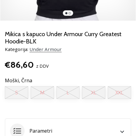
smo
mi?
Pridruži
se
nam
Mikica s kapuco Under Armour Curry Greatest
kot
Hoodie-BLK
brend
Kategorija:
Under Armour
ambasador/ka.
€86,60
z DDV
Prikaži
Moški,
Črna
vse
članke
S
M
L
XL
XXL
Parametri