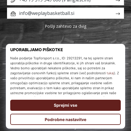
info@weplaybasketball.si
Pošlji zahtevo za dvig
O nas
Storitve za stranke
WePlayBasketball.si
© 2010 – 2026
WePlayBasketball.si