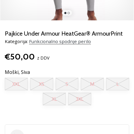
smo
mi?
Pridruži
se
nam
Pajkice Under Armour HeatGear® ArmourPrint
kot
Kategorija:
Funkcionalno spodnje perilo
brend
ambasador/ka.
€50,00
z DDV
Moški,
Siva
Prikaži
vse
XXL
XS
S
M
L
članke
XL
3XL