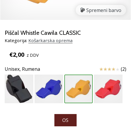
smo
mi?
Spremeni barvo
Pridruži
se
nam
Piščal Whistle Cawila CLASSIC
kot
Kategorija:
Košarkarska oprema
brend
ambasador/ka.
€2,00
z DDV
Ocena izdelka
Unisex,
Rumena
(2)
Prikaži
vse
članke
OS