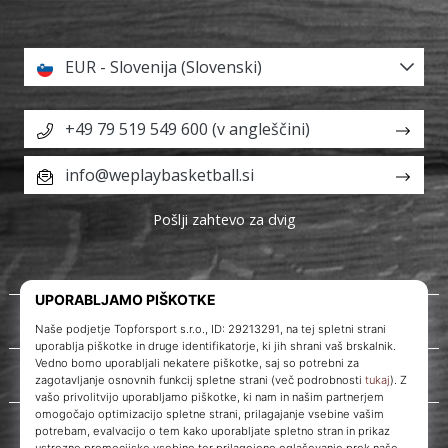
EUR - Slovenija (Slovenski)
+49 79 519 549 600 (v angleščini)
info@weplaybasketball.si
Pošlji zahtevo za dvig
O nas
Storitve za stranke