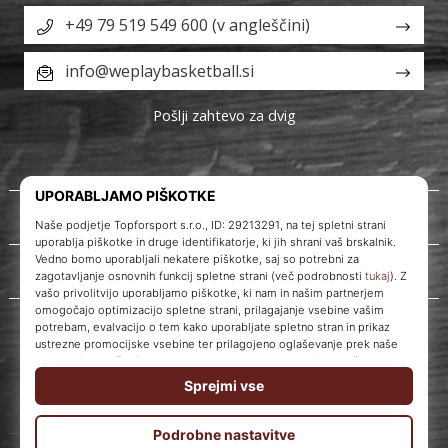
+49 79 519 549 600 (v angleščini)
info@weplaybasketball.si
Pošlji zahtevo za dvig
O nas
Storitve za stranke
WePlayBasketball.si