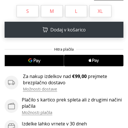
S
M
L
XL
Dodaj v košarico
Za nakup izdelkov nad
€99,00
prejmete
brezplačno dostavo
Možnosti dostave
Plačilo s kartico prek spleta ali z drugimi načini
plačila
Možnosti plačila
Izdelke lahko vrnete v 30 dneh