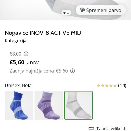
smo
mi?
Spremeni barvo
Pridruži
se
nam
Nogavice INOV-8 ACTIVE MID
kot
Kategorija:
brend
ambasador/ka.
€8,00
€5,60
z DDV
Zadnja najnižja cena:
€5,60
Prikaži
vse
Ocena izdelka
Unisex,
Bela
(14)
članke
Tabela velikosti