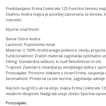
Predstavljamo Erima Celebrate 125 Function žensko majico
živahno modra majica je posebej zasnovana za ženske, k
rokomet.
Ključne značilnosti:
Barva: Ostra modra
Lastnosti: Popolnoma nova!
Material: Iz 100% recikliranega poliestra, okolju prijazna 
Funkcionalnost: Zračen material zagotavlja optimalno u
Fitting: Standardna velikost, ki nudi fleksibilnost in stil.
Trajnost: Zavezan k zmanjšanju okoljskega vpliva z upor
Proizvajalec: Ponosno izdelano s strani Erima, zaupanja 
Sezonalnost: Primerna za vse sezone, zagotavlja udobje s
Naj boš na igrišču ali na klopi, majica Erima Celebrate 
moderim dizajnom. Nadgradi svojo zbirko športne opre
Proizvajalec