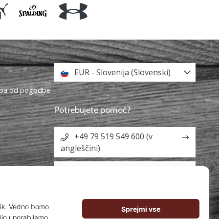
EUR - Slovenija (Slovenski)
topa od pogodbe
Potrebujete pomoč?
+49 79 519 549 600 (v
angleščini)
info@weplaybasketball.si