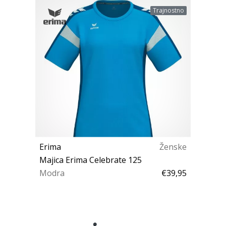
Trajnostno
Erima
Ženske
Majica Erima Celebrate 125
Modra
€39,95
38