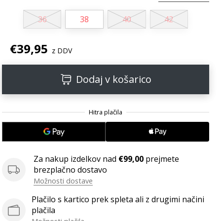
36
38
40
42
€39,95
z DDV
Dodaj v košarico
Za nakup izdelkov nad
€99,00
prejmete
brezplačno dostavo
Možnosti dostave
Plačilo s kartico prek spleta ali z drugimi načini
plačila