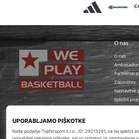
O nas
O nas
Ambasadors
Partnerski 
Zaposlitev
Nastavitve 
Splošni pog
WePlayBasketball.si