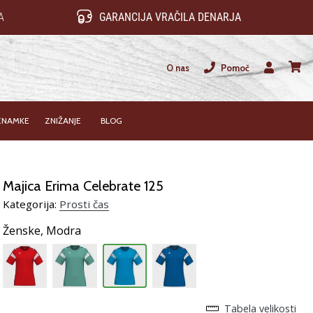
A
GARANCIJA VRAČILA DENARJA
O nas
Pomoč
Uporabnik
košari
ZNAMKE
ZNIŽANJE
BLOG
Majica Erima Celebrate 125
Kategorija:
Prosti čas
Ženske,
Modra
Tabela velikosti