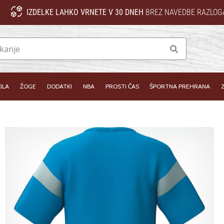
IZDELKE LAHKO VRNETE V 30 DNEH
BREZ NAVEDBE RAZLOG
Iskanje
ILA
ŽOGE
DODATKI
NBA
PROSTI ČAS
ŠPORTNA PREHRANA