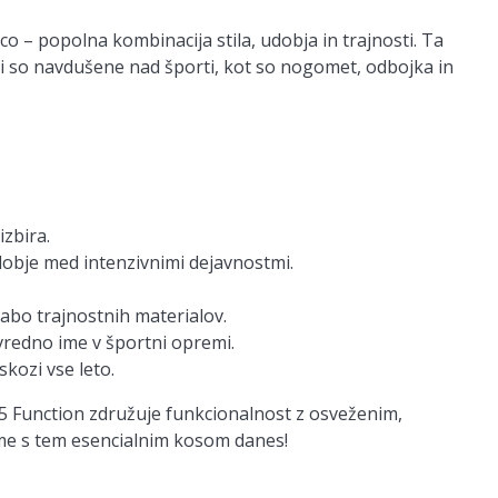
 – popolna kombinacija stila, udobja in trajnosti. Ta
i so navdušene nad športi, kot so nogomet, odbojka in
izbira.
dobje med intenzivnimi dejavnostmi.
abo trajnostnih materialov.
vredno ime v športni opremi.
kozi vse leto.
125 Function združuje funkcionalnost z osveženim,
me s tem esencialnim kosom danes!