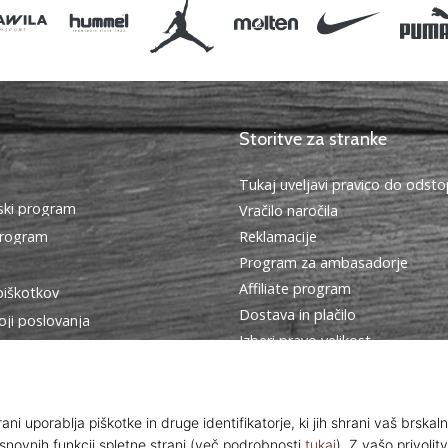
Storitve za stranke
Tukaj uveljavi pravico do ods
ki program
Vračilo naročila
program
Reklamacije
Program za ambasadorje
Affiliate program
piškotkov
Dostava in plačilo
oji poslovanja
Izberi pravo velikost
Kontakt
Pogosto zastavljena vprašanja
Politika zasebnosti