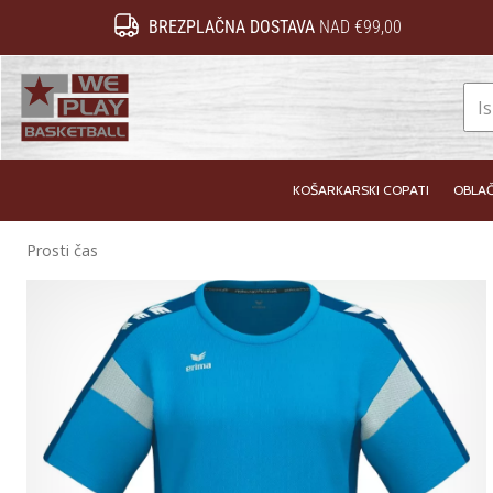
BREZPLAČNA DOSTAVA
NAD €99,00
WePlayBasketball.si
KOŠARKARSKI COPATI
OBLAČ
Prosti čas